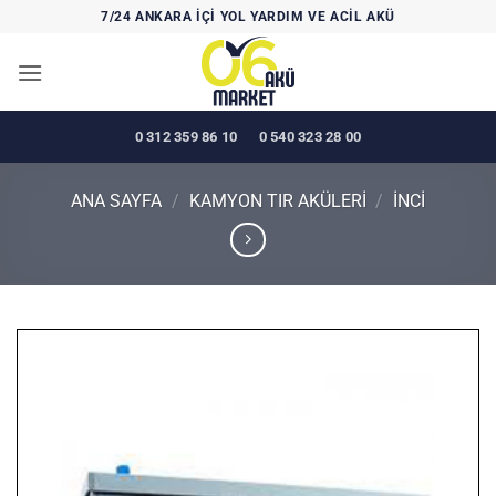
İçeriğe
7/24 ANKARA İÇİ YOL YARDIM VE ACİL AKÜ
atla
0 312 359 86 10
0 540 323 28 00
ANA SAYFA
/
KAMYON TIR AKÜLERİ
/
İNCİ