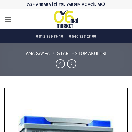
İçeriğe
7/24 ANKARA İÇİ YOL YARDIM VE ACİL AKÜ
atla
0 312 359 86 10
0 540 323 28 00
ANA SAYFA
/
START - STOP AKÜLERİ