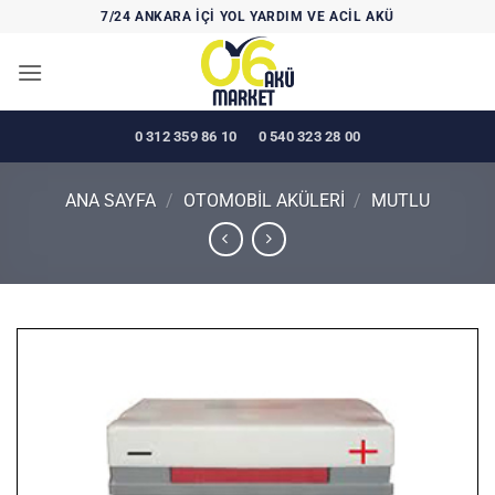
İçeriğe
7/24 ANKARA İÇİ YOL YARDIM VE ACİL AKÜ
atla
0 312 359 86 10
0 540 323 28 00
ANA SAYFA
/
OTOMOBİL AKÜLERİ
/
MUTLU