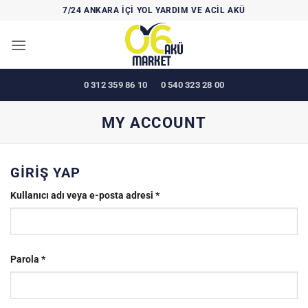
İçeriğe
7/24 ANKARA İÇİ YOL YARDIM VE ACİL AKÜ
atla
0 312 359 86 10
0 540 323 28 00
MY ACCOUNT
GIRIŞ YAP
Gerekli
Kullanıcı adı veya e-posta adresi
*
Gerekli
Parola
*