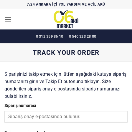
İçeriğe
7/24 ANKARA İÇİ YOL YARDIM VE ACİL AKÜ
atla
0 312 359 86 10
0 540 323 28 00
TRACK YOUR ORDER
Siparişinizi takip etmek için lütfen aşağıdaki kutuya sipariş
numaranızı girin ve Takip Et butonuna tıklayın. Size
gönderilen sipariş onay e-postasında sipariş numaranızı
bulabilirsiniz.
Sipariş numarası